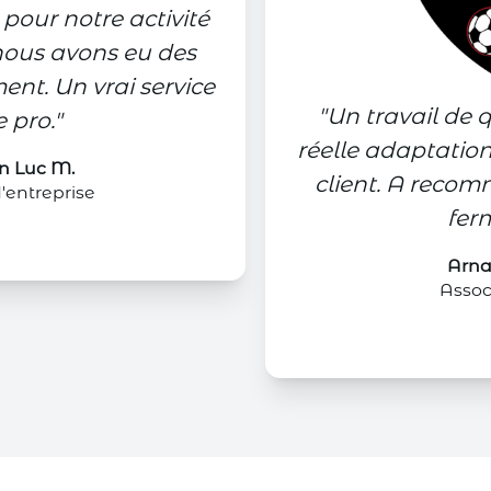
 pour notre activité
nous avons eu des
ent. Un vrai service
"
Un travail de 
 pro.
"
réelle adaptation
n Luc M.
client. A recom
'entreprise
fer
Arna
Assoc