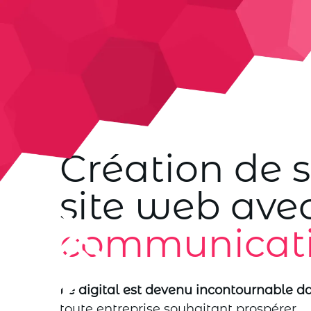
Création de s
site web ave
communicati
Le digital est devenu incontournable d
toute entreprise souhaitant prospérer.