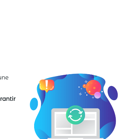
'une
rantir