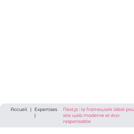
Accueil
|
Expertises
Next.js : le framework idéal po
|
site web moderne et éco-
responsable