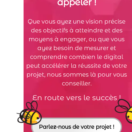
appeler !
Que vous ayez une vision précise
des objectifs à atteindre et des
moyens à engager, ou que vous
ayez besoin de mesurer et
comprendre combien le digital
peut accélérer la réussite de votre
projet, nous sommes là pour vous
conseiller.
En route vers le succès !
Parlez-nous de votre projet !