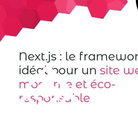
Next.js : le framewo
idéal pour un
site w
moderne et éco-
responsable