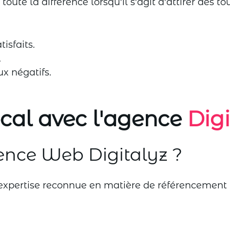
oute la différence lorsqu'il s'agit d'attirer des tou
isfaits.
.
x négatifs.
cal avec l'agence
Digi
gence Web Digitalyz ?
expertise reconnue en matière de référencement l