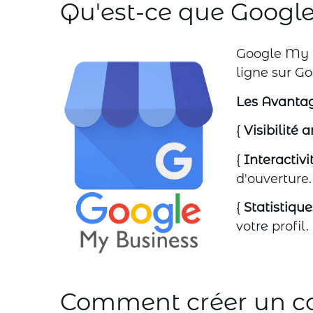
Qu'est-ce que Googl
Google My B
ligne sur G
Les Avanta
{
Visibilité 
{
Interactivit
d'ouverture.
{
Statistique
votre profil.
Comment créer un c