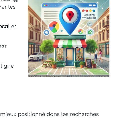
rer les
ocal
et
ser
 ligne
t mieux positionné dans les recherches