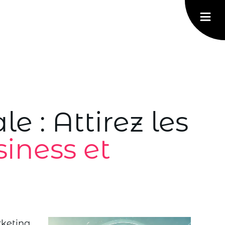
e : Attirez les
iness et
keting,