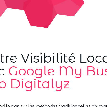
e Visibilité Local
ec
Google My Bus
 Digitalyz
nd le pas sur les méthodes traditionnelles de mar